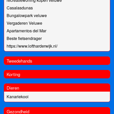
recreatiewoning kopen veluwe
Casalasdunas
Bungalowpark veluwe
Vergaderen Veluwe
Apartamentos del Mar
Beste fietsendrager
https://www.loftharderwijk.nl/
Tweedehands
Korting
Dieren
Kanariekooi
Gezondheid