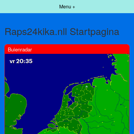
Menu +
Raps24kika.nll Startpagina
Buienradar