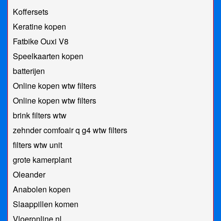
Koffersets
Keratine kopen
Fatbike Ouxi V8
Speelkaarten kopen
batterijen
Online kopen wtw filters
Online kopen wtw filters
brink filters wtw
zehnder comfoair q g4 wtw filters
filters wtw unit
grote kamerplant
Oleander
Anabolen kopen
Slaappillen komen
Vloeronline.nl